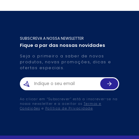
SUBSCREVA A NOSSA NEWSLETTER
Fique a par das nossas novidades
Seja o primeiro a saber de novos
produtos, novas promoções, dicas e
ofertas especiais.
Ao clicar em “Subscrever” está a inscrever-se na
nossa newsletter e a aceitar os
Termos e
Condições
e
Política de Privacidade
.