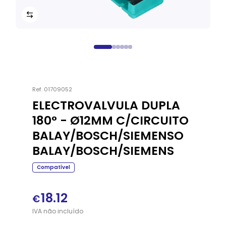
Ref.
01709052
ELECTROVALVULA DUPLA
180° - Ø12MM C/CIRCUITO
BALAY/BOSCH/SIEMENSO
BALAY/BOSCH/SIEMENS
Compatível
18.12
€
IVA
não
incluído