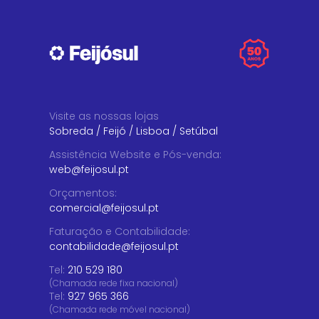
Visite as nossas lojas
Sobreda
/
Feijó
/
Lisboa
/
Setúbal
Assistência Website e Pós-venda
:
web@feijosul.pt
Orçamentos
:
comercial@feijosul.pt
Faturação e Contabilidade
:
contabilidade@feijosul.pt
Tel:
210 529 180
(Chamada rede fixa nacional)
Tel:
927 965 366
(Chamada rede móvel nacional)