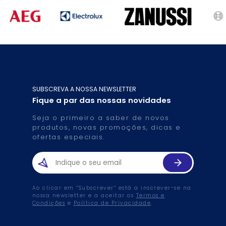
SUBSCREVA A NOSSA NEWSLETTER
Fique a par das nossas novidades
Seja o primeiro a saber de novos
produtos, novas promoções, dicas e
ofertas especiais.
Ao clicar em “Subscrever” está a inscrever-se na
nossa newsletter e a aceitar os
Termos e
Condições
e
Política de Privacidade
.