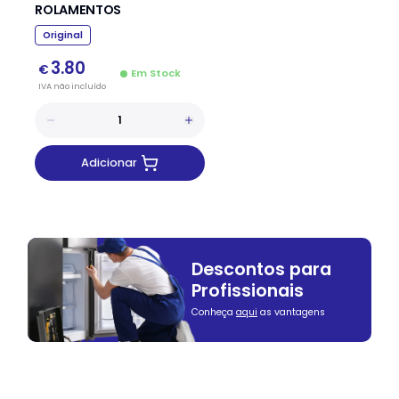
ROLAMENTOS
Original
3.80
€
Em Stock
IVA
não
incluído
Adicionar
Descontos para
Profissionais
Conheça
aqui
as vantagens