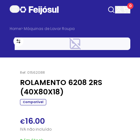
0
Home
>
Máquinas de Lavar Roupa
Ref.
0156208R
ROLAMENTO 6208 2RS
(40X80X18)
Compatível
16.00
€
IVA
não
incluído