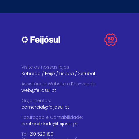
Visite as nossas lojas
Sobreda
/
Feijó
/
Lisboa
/
Setúbal
Assistência Website e Pós-venda
:
web@feijosul.pt
Orçamentos
:
comercial@feijosul.pt
Faturação e Contabilidade
:
contabilidade@feijosul.pt
Tel:
210 529 180