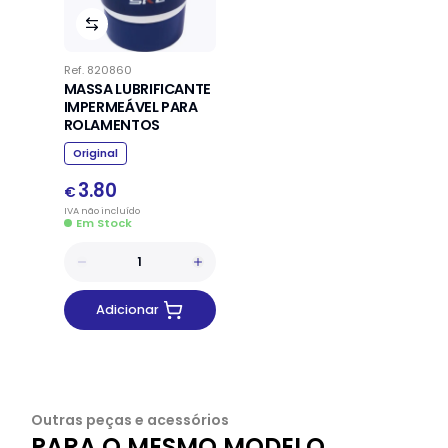
Ref.
820860
MASSA LUBRIFICANTE
IMPERMEÁVEL PARA
ROLAMENTOS
Original
3.80
€
IVA
não
incluído
Em Stock
Adicionar
Outras peças e acessórios
PARA O MESMO MODELO