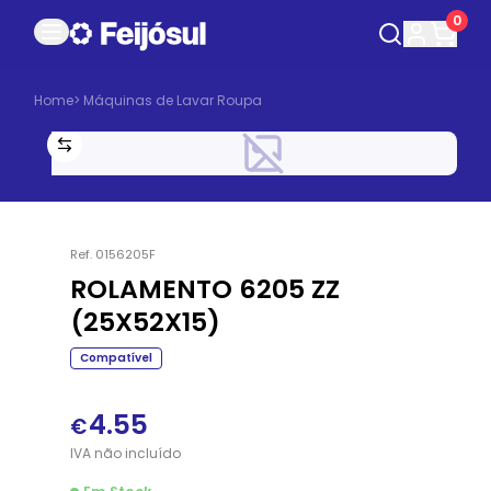
0
Home
>
Máquinas de Lavar Roupa
Ref.
0156205F
ROLAMENTO 6205 ZZ
(25X52X15)
Compatível
4.55
€
IVA
não
incluído