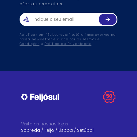
ofertas especiais.
Ao clicar em “Subscrever” está a inscrever-se na
nossa newsletter e a aceitar os
Termos e
Condições
e
Política de Privacidade
.
Visite as nossas lojas
Sobreda
/
Feijó
/
Lisboa
/
Setúbal