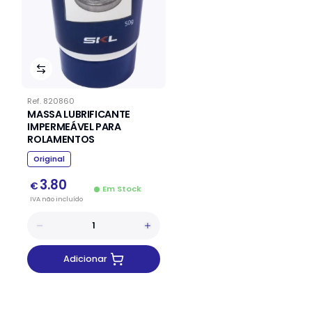
Ref.
820860
MASSA LUBRIFICANTE
IMPERMEÁVEL PARA
ROLAMENTOS
Original
3.80
€
Em Stock
IVA
não
incluído
Adicionar