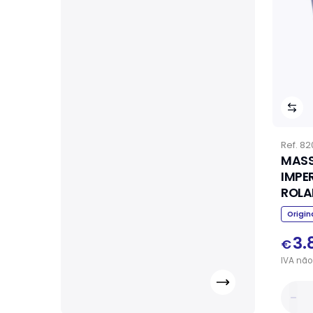
Ref.
82
MASS
IMPE
ROL
Origin
3.
€
IVA
não