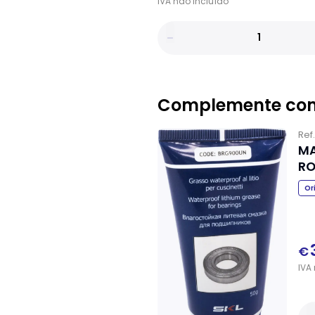
IVA
não
incluído
Complemente co
Ref
MA
RO
Or
€
IVA