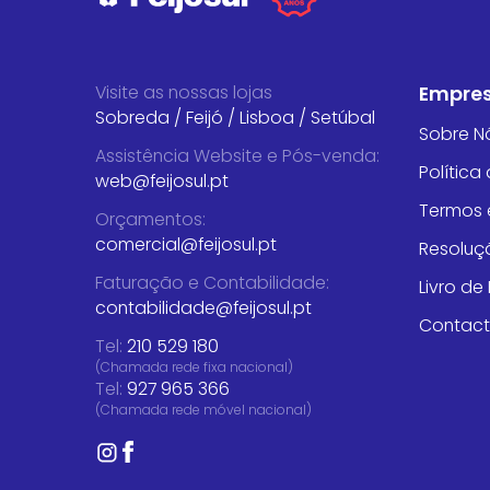
Visite as nossas lojas
Empre
Sobreda
/
Feijó
/
Lisboa
/
Setúbal
Sobre N
Assistência Website e Pós-venda
:
Política
web@feijosul.pt
Termos 
Orçamentos
:
comercial@feijosul.pt
Resoluçã
Faturação e Contabilidade
:
Livro d
contabilidade@feijosul.pt
Contac
Tel:
210 529 180
(Chamada rede fixa nacional)
Tel:
927 965 366
(Chamada rede móvel nacional)