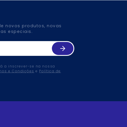
 de novos produtos, novas
as especiais.
tá a inscrever-se na nossa
mos e Condições
e
Política de