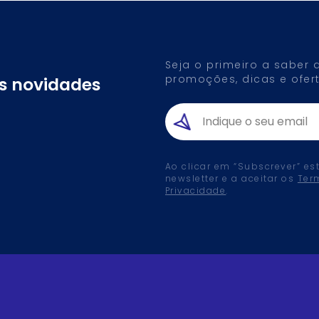
Seja o primeiro a saber
promoções, dicas e ofert
as novidades
Ao clicar em “Subscrever” es
newsletter e a aceitar os
Ter
Privacidade
.