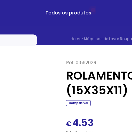
Todos os produtos
Home
>
Máquinas de Lavar Roupa
Ref.
0156202R
ROLAMENTO
(15X35X11)
Compatível
4.53
€