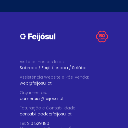
Visite as nossas lojas
Sobreda
/
Feijó
/
Lisboa
/
Setúbal
Assistência Website e Pós-venda
:
web@feijosul.pt
Orçamentos
:
comercial@feijosul.pt
Faturação e Contabilidade
:
contabilidade@feijosul.pt
Tel:
210 529 180