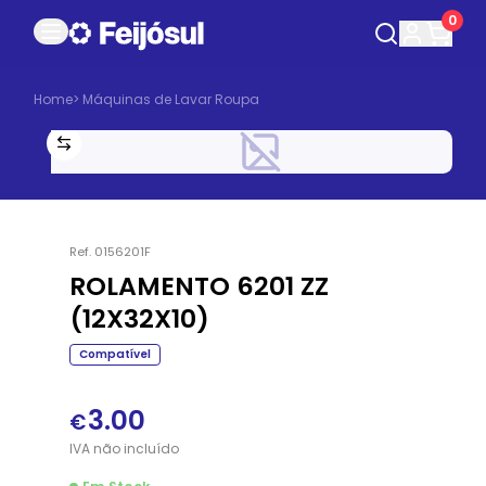
0
Home
>
Máquinas de Lavar Roupa
Ref.
0156201F
ROLAMENTO 6201 ZZ
(12X32X10)
Compatível
3.00
€
IVA
não
incluído