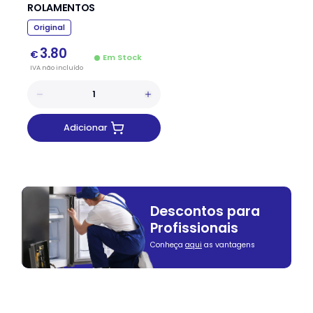
ROLAMENTOS
Original
3.80
€
Em Stock
IVA
não
incluído
Adicionar
Descontos para
Profissionais
Conheça
aqui
as vantagens