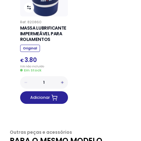
Ref.
820860
MASSA LUBRIFICANTE
IMPERMEÁVEL PARA
ROLAMENTOS
Original
3.80
€
IVA
não
incluído
Em Stock
Adicionar
Outras peças e acessórios
PARA O MESMO MODELO