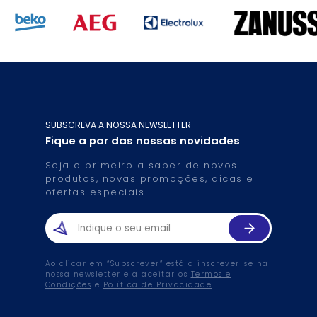
SUBSCREVA A NOSSA NEWSLETTER
Fique a par das nossas novidades
Seja o primeiro a saber de novos
produtos, novas promoções, dicas e
ofertas especiais.
Ao clicar em “Subscrever” está a inscrever-se na
nossa newsletter e a aceitar os
Termos e
Condições
e
Política de Privacidade
.