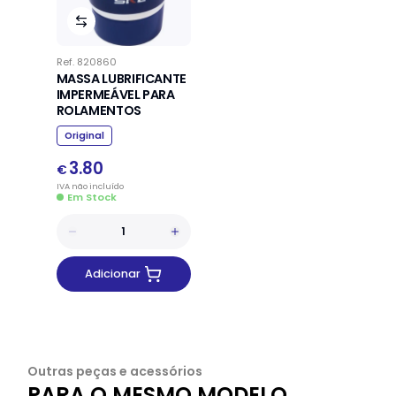
Ref.
820860
MASSA LUBRIFICANTE
IMPERMEÁVEL PARA
ROLAMENTOS
Original
3.80
€
IVA
não
incluído
Em Stock
Adicionar
Outras peças e acessórios
PARA O MESMO MODELO