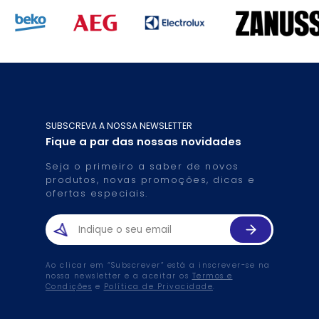
SUBSCREVA A NOSSA NEWSLETTER
Fique a par das nossas novidades
Seja o primeiro a saber de novos
produtos, novas promoções, dicas e
ofertas especiais.
Ao clicar em “Subscrever” está a inscrever-se na
nossa newsletter e a aceitar os
Termos e
Condições
e
Política de Privacidade
.