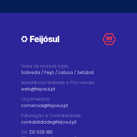
Visite as nossas lojas
Sobreda
/
Feijó
/
Lisboa
/
Setúbal
Assistência Website e Pós-venda
:
web@feijosul.pt
Orçamentos
:
comercial@feijosul.pt
Faturação e Contabilidade
:
contabilidade@feijosul.pt
Tel:
210 529 180