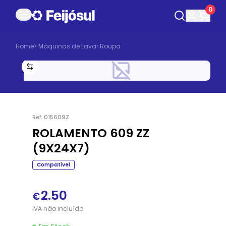
0
Home
>
Máquinas de Lavar Roupa
Ref.
015609Z
ROLAMENTO 609 ZZ
(9X24X7)
Compatível
2.50
€
IVA
não
incluído