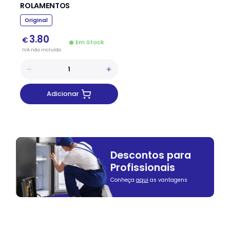
ROLAMENTOS
Original
3.80
€
Em Stock
IVA
não
incluído
Adicionar
Descontos para
Profissionais
Conheça
aqui
as vantagens