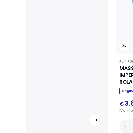
Ref.
82
MASS
IMPE
ROL
Origin
3.
€
IVA
não