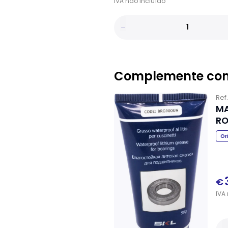
IVA
não
incluído
Complemente co
Ref
MA
RO
Or
€
IVA