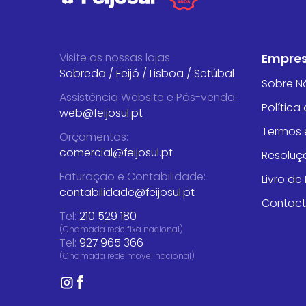
Visite as nossas lojas
Empre
Sobreda
/
Feijó
/
Lisboa
/
Setúbal
Sobre N
Assistência Website e Pós-venda
:
Política
web@feijosul.pt
Termos 
Orçamentos
:
comercial@feijosul.pt
Resoluçã
Faturação e Contabilidade
:
Livro d
contabilidade@feijosul.pt
Contac
Tel:
210 529 180
(Chamada rede fixa nacional)
Tel:
927 965 366
(Chamada rede móvel nacional)