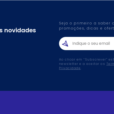
Seja o primeiro a saber
promoções, dicas e ofert
as novidades
Ao clicar em “Subscrever” es
newsletter e a aceitar os
Ter
Privacidade
.