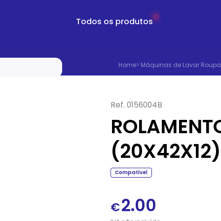
Todos os produtos
Home
>
Máquinas de Lavar Roupa
Ref.
0156004B
ROLAMENTO
(20X42X12)
Compatível
2.00
€