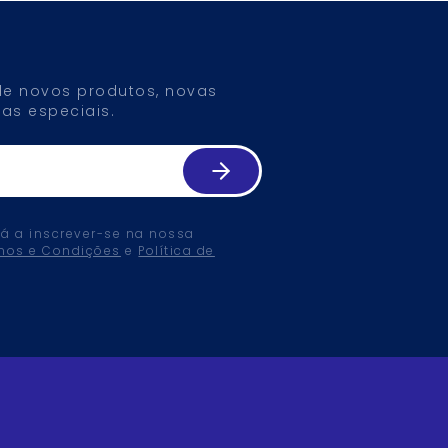
 de novos produtos, novas
as especiais.
tá a inscrever-se na nossa
mos e Condições
e
Política de