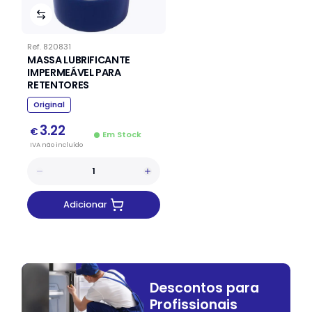
Ref.
820831
MASSA LUBRIFICANTE
IMPERMEÁVEL PARA
RETENTORES
Original
3.22
€
Em Stock
IVA
não
incluído
Adicionar
Descontos para
Profissionais