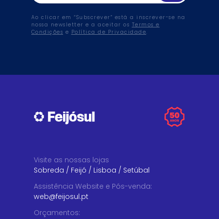
Ao clicar em “Subscrever” está a inscrever-se na
nossa newsletter e a aceitar os
Termos e
Condições
e
Política de Privacidade
.
Visite as nossas lojas
Sobreda
/
Feijó
/
Lisboa
/
Setúbal
Assistência Website e Pós-venda
:
web@feijosul.pt
Orçamentos
: