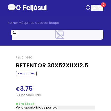
0
Home
>
Máquinas de Lavar Roupa
Ref.
014680
RETENTOR 30X52X11X12.5
Compatível
3.75
€
IVA
não
incluído
Em Stock
Ver disponibilidade por loja