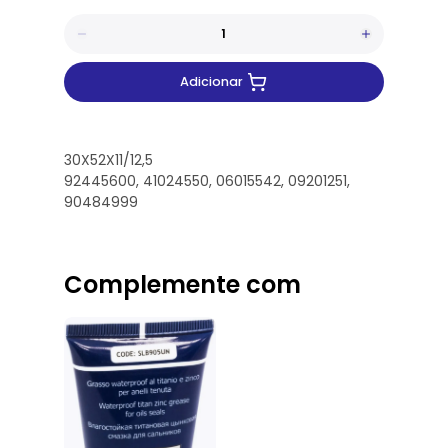
Adicionar
30X52X11/12,5
92445600, 41024550, 06015542, 09201251,
90484999
Complemente com