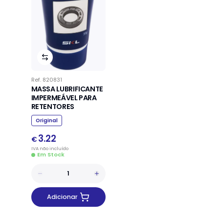
Ref.
820831
MASSA LUBRIFICANTE
IMPERMEÁVEL PARA
RETENTORES
Original
3.22
€
IVA
não
incluído
Em Stock
Adicionar