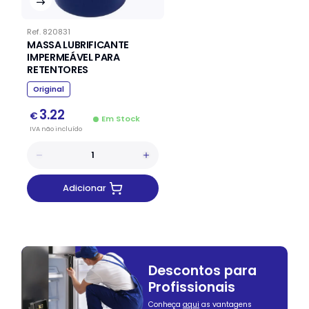
Ref.
820831
MASSA LUBRIFICANTE
IMPERMEÁVEL PARA
RETENTORES
Original
3.22
€
Em Stock
IVA
não
incluído
Adicionar
Descontos para
Profissionais
Conheça
aqui
as vantagens