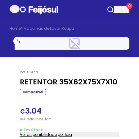
0
Home
>
Máquinas de Lavar Roupa
Ref.
014276
RETENTOR 35X62X75X7X10
Compatível
3.04
€
IVA
não
incluído
Em Stock
Ver disponibilidade por loja