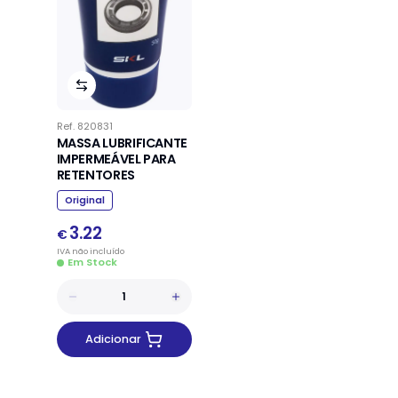
Ref.
820831
MASSA LUBRIFICANTE
IMPERMEÁVEL PARA
RETENTORES
Original
3.22
€
IVA
não
incluído
Em Stock
Adicionar