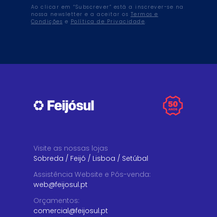
Ao clicar em “Subscrever” está a inscrever-se na
nossa newsletter e a aceitar os
Termos e
Condições
e
Política de Privacidade
.
Visite as nossas lojas
Sobreda
/
Feijó
/
Lisboa
/
Setúbal
Assistência Website e Pós-venda
:
web@feijosul.pt
Orçamentos
:
comercial@feijosul.pt