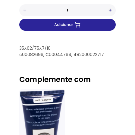
Adicionar
35X62/75X7/10
c00
082696,
C00044764,
482000022717
Complemente com