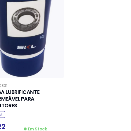
0831
A LUBRIFICANTE
RMEÁVEL PARA
NTORES
al
22
Em Stock