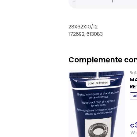
28X62X10/12
172692, 613083
Complemente co
Ref
MA
RE
Or
€
IVA