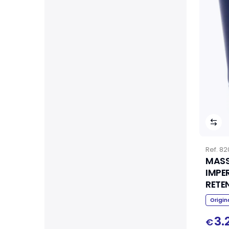
Ref.
82
MASS
IMPE
RETE
Origin
3.
€