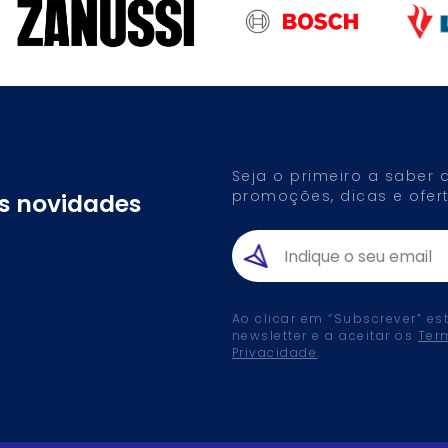
Seja o primeiro a saber
promoções, dicas e ofert
as novidades
Ao clicar em “Subscrever” es
newsletter e a aceitar os
Ter
Privacidade
.