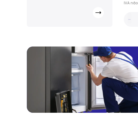
IVA
não