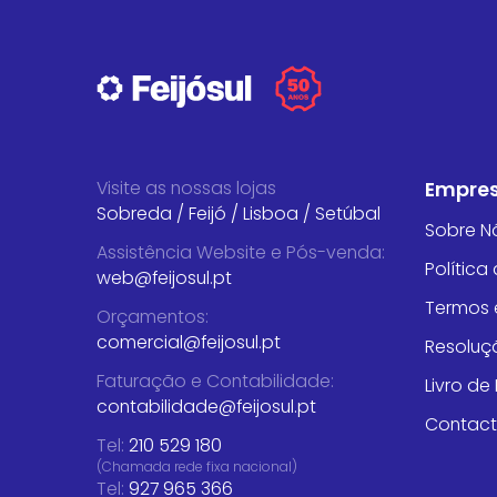
Visite as nossas lojas
Empre
Sobreda
/
Feijó
/
Lisboa
/
Setúbal
Sobre N
Assistência Website e Pós-venda
:
Política
web@feijosul.pt
Termos 
Orçamentos
:
comercial@feijosul.pt
Resoluçã
Faturação e Contabilidade
:
Livro d
contabilidade@feijosul.pt
Contac
Tel:
210 529 180
(Chamada rede fixa nacional)
Tel:
927 965 366