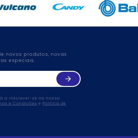
 de novos produtos, novas
as especiais.
tá a inscrever-se na nossa
mos e Condições
e
Política de