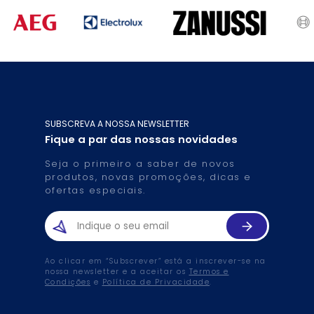
SUBSCREVA A NOSSA NEWSLETTER
Fique a par das nossas novidades
Seja o primeiro a saber de novos
produtos, novas promoções, dicas e
ofertas especiais.
Ao clicar em “Subscrever” está a inscrever-se na
nossa newsletter e a aceitar os
Termos e
Condições
e
Política de Privacidade
.