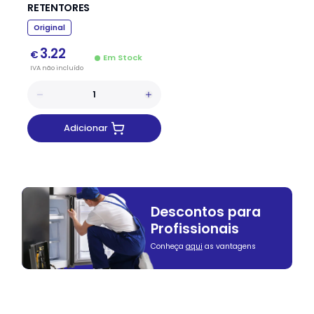
RETENTORES
Original
3.22
€
Em Stock
IVA
não
incluído
Adicionar
Descontos para
Profissionais
Conheça
aqui
as vantagens