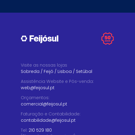
Visite as nossas lojas
Sobreda
/
Feijó
/
Lisboa
/
Setúbal
Assistência Website e Pós-venda
:
web@feijosul.pt
Orçamentos
:
comercial@feijosul.pt
Faturação e Contabilidade
:
contabilidade@feijosul.pt
Tel:
210 529 180