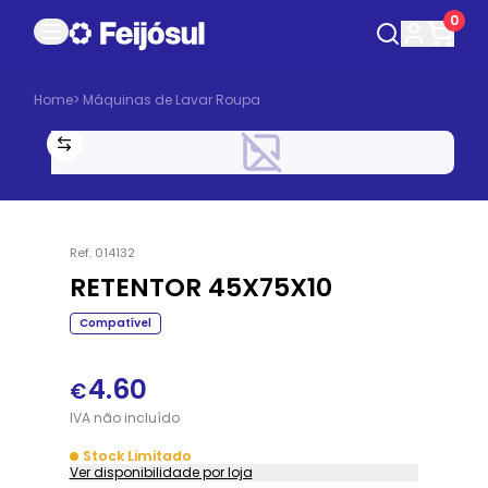
0
Home
>
Máquinas de Lavar Roupa
Ref.
014132
RETENTOR 45X75X10
Compatível
4.60
€
IVA
não
incluído
Stock Limitado
Ver disponibilidade por loja