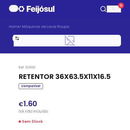
0
Home
>
Máquinas de Lavar Roupa
Ref.
014110
RETENTOR 36X63.5X11X16.5
Compatível
1.60
€
IVA
não
incluído
Sem Stock