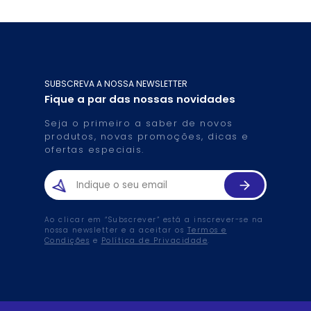
SUBSCREVA A NOSSA NEWSLETTER
Fique a par das nossas novidades
Seja o primeiro a saber de novos
produtos, novas promoções, dicas e
ofertas especiais.
Ao clicar em “Subscrever” está a inscrever-se na
nossa newsletter e a aceitar os
Termos e
Condições
e
Política de Privacidade
.