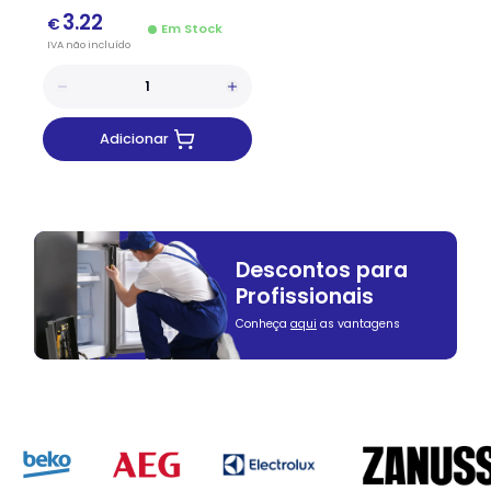
3.22
€
Em Stock
IVA
não
incluído
Adicionar
Descontos para
Profissionais
Conheça
aqui
as vantagens