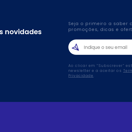
Seja o primeiro a saber
promoções, dicas e ofert
as novidades
Ao clicar em “Subscrever” es
newsletter e a aceitar os
Ter
Privacidade
.