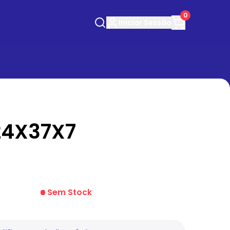
0
Iniciar
Sessão
24X37X7
Sem Stock