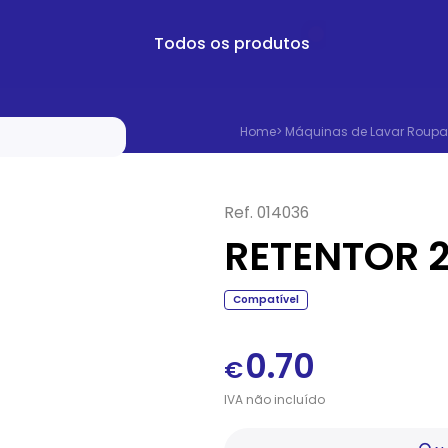
Todos os produtos
Home
>
Máquinas de Lavar Roupa
Ref.
014036
RETENTOR 
Compatível
0.70
€
IVA
não
incluído