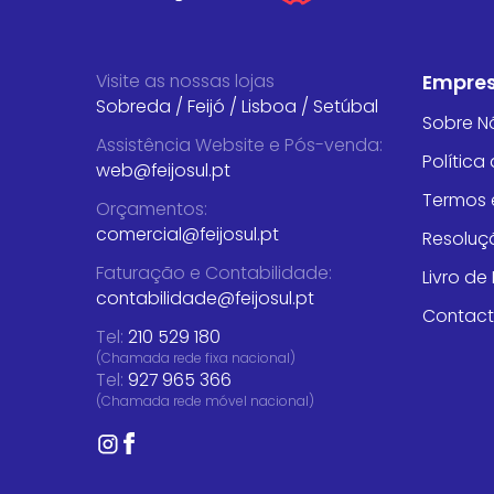
Visite as nossas lojas
Empre
Sobreda
/
Feijó
/
Lisboa
/
Setúbal
Sobre N
Assistência Website e Pós-venda
:
Política
web@feijosul.pt
Termos 
Orçamentos
:
comercial@feijosul.pt
Resoluçã
Faturação e Contabilidade
:
Livro d
contabilidade@feijosul.pt
Contac
Tel:
210 529 180
(Chamada rede fixa nacional)
Tel:
927 965 366
(Chamada rede móvel nacional)