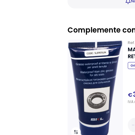
No
Complemente co
Ref
MA
RE
Or
€
IVA