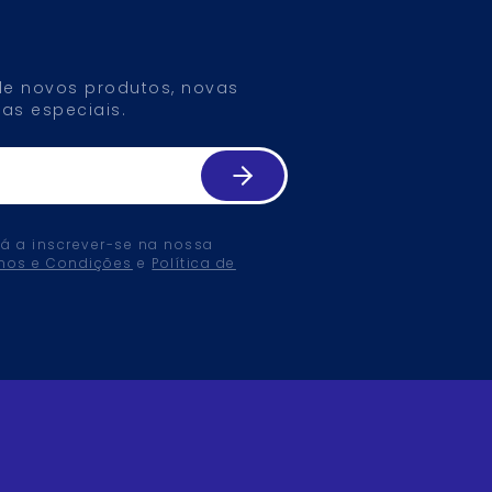
 de novos produtos, novas
as especiais.
tá a inscrever-se na nossa
mos e Condições
e
Política de