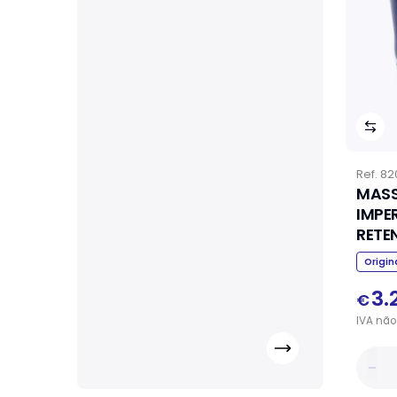
Ref.
82
MASS
IMPE
RETE
Origin
3.
€
IVA
não