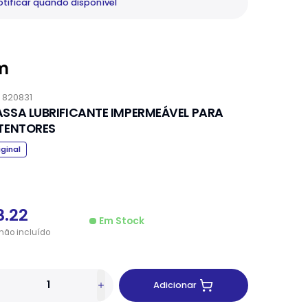
tificar
quando disponível
m
.
820831
SSA LUBRIFICANTE IMPERMEÁVEL PARA
TENTORES
iginal
3.22
Em Stock
não
incluído
Adicionar