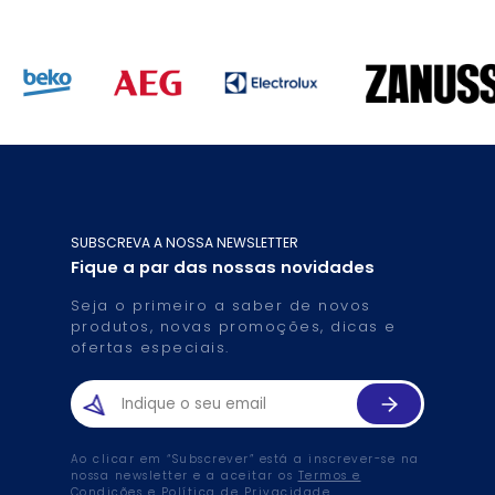
SUBSCREVA A NOSSA NEWSLETTER
Fique a par das nossas novidades
Seja o primeiro a saber de novos
produtos, novas promoções, dicas e
ofertas especiais.
Ao clicar em “Subscrever” está a inscrever-se na
nossa newsletter e a aceitar os
Termos e
Condições
e
Política de Privacidade
.