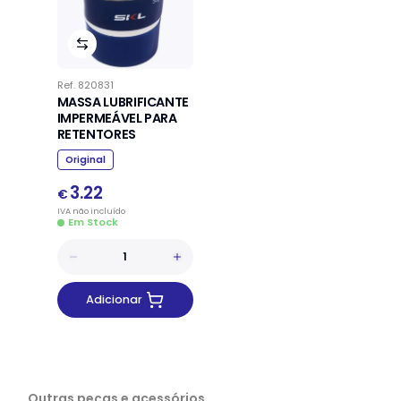
Ref.
820831
MASSA LUBRIFICANTE
IMPERMEÁVEL PARA
RETENTORES
Original
3.22
€
IVA
não
incluído
Em Stock
Adicionar
Outras peças e acessórios