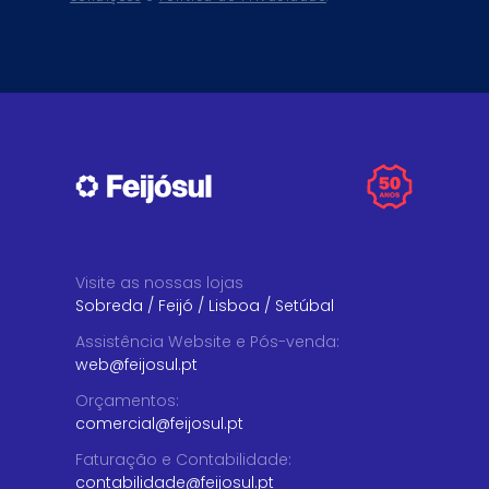
Visite as nossas lojas
Sobreda
/
Feijó
/
Lisboa
/
Setúbal
Assistência Website e Pós-venda
:
web@feijosul.pt
Orçamentos
:
comercial@feijosul.pt
Faturação e Contabilidade
:
contabilidade@feijosul.pt