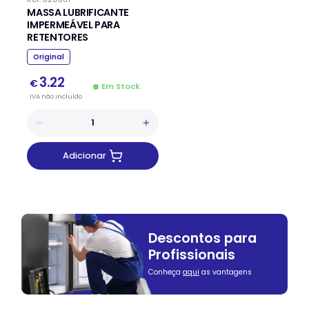
MASSA LUBRIFICANTE
IMPERMEÁVEL PARA
RETENTORES
Original
3.22
€
Em Stock
IVA
não
incluído
Adicionar
Descontos para
Profissionais
Conheça
aqui
as vantagens