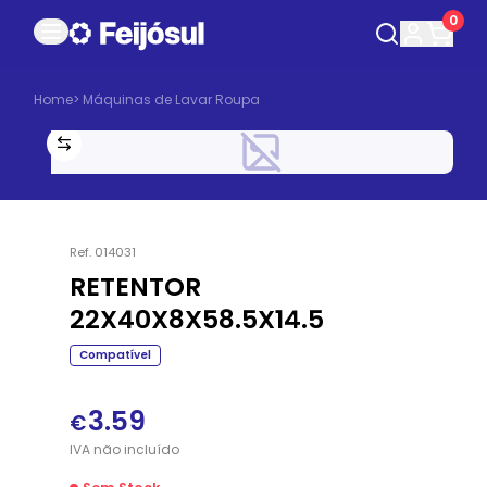
0
Home
>
Máquinas de Lavar Roupa
Ref.
014031
RETENTOR
22X40X8X58.5X14.5
Compatível
3.59
€
IVA
não
incluído