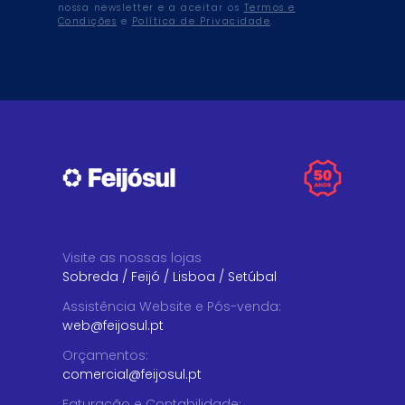
nossa newsletter e a aceitar os
Termos e
Condições
e
Política de Privacidade
.
Visite as nossas lojas
Sobreda
/
Feijó
/
Lisboa
/
Setúbal
Assistência Website e Pós-venda
:
web@feijosul.pt
Orçamentos
:
comercial@feijosul.pt
Faturação e Contabilidade
: