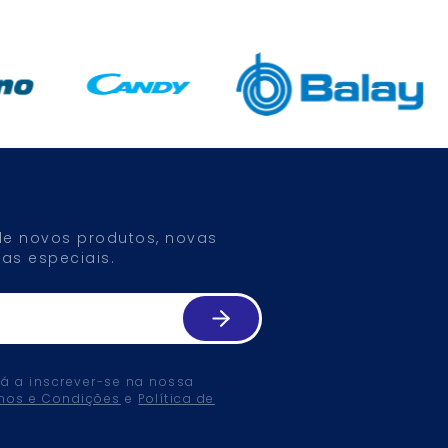
 de novos produtos, novas
as especiais.
tá a inscrever-se na nossa
mos e Condições
e
Política de