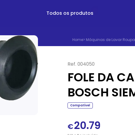
Todos os produtos
Home
>
Máquinas de Lavar Roupa
Ref.
004050
FOLE DA CA
BOSCH SIE
Compatível
20.79
€