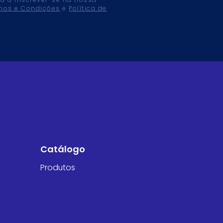
tá a inscrever-se na nossa
mos e Condições
e
Política de
Catálogo
Produtos