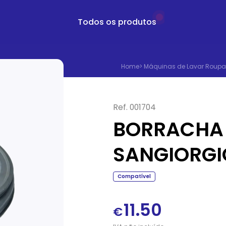
Todos os produtos
Home
>
Máquinas de Lavar Roupa
Ref.
001704
BORRACHA
SANGIORGI
Compatível
11.50
€