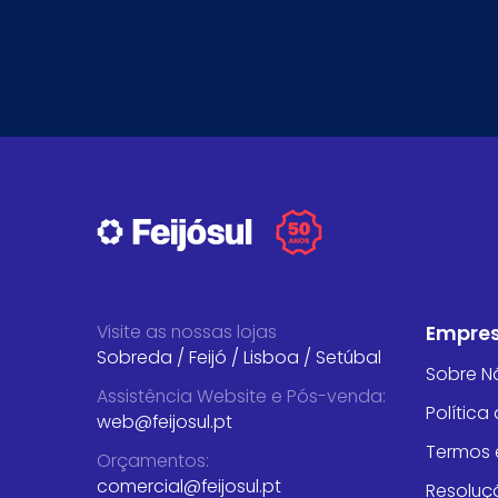
Visite as nossas lojas
Empre
Sobreda
/
Feijó
/
Lisboa
/
Setúbal
Sobre N
Assistência Website e Pós-venda
:
Política
web@feijosul.pt
Termos 
Orçamentos
:
comercial@feijosul.pt
Resoluçã