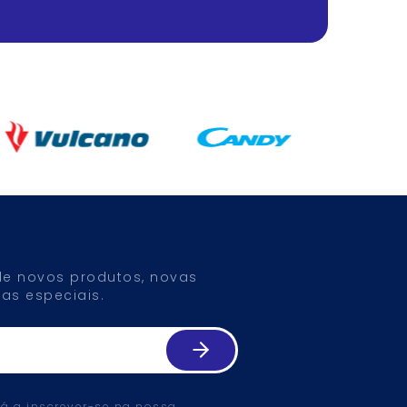
 de novos produtos, novas
as especiais.