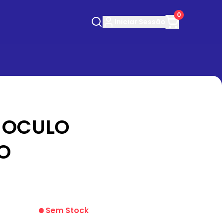
0
Iniciar
Sessão
 OCULO
O
Sem Stock