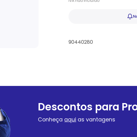
IVA
não
incluído
No
90440280
Descontos para Pro
Conheça
aqui
as vantagens