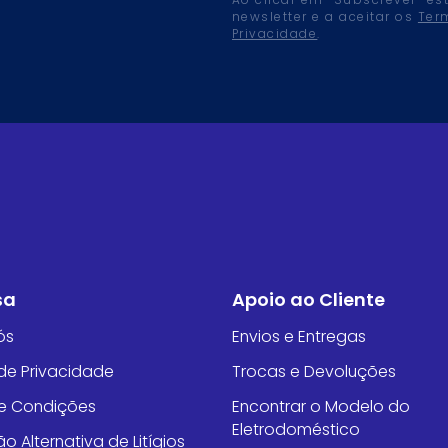
Ao clicar em “Subscrever” es
newsletter e a aceitar os
Ter
Privacidade
.
sa
Apoio ao Cliente
ós
Envios e Entregas
 de Privacidade
Trocas e Devoluções
e Condições
Encontrar o Modelo do
Eletrodoméstico
o Alternativa de Litígios