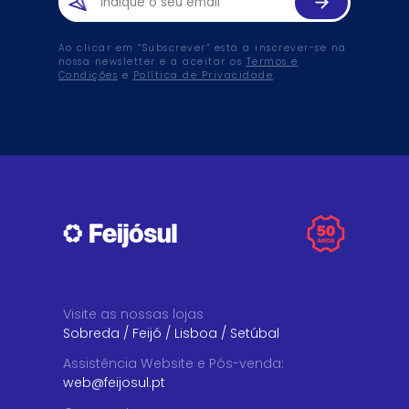
Ao clicar em “Subscrever” está a inscrever-se na
nossa newsletter e a aceitar os
Termos e
Condições
e
Política de Privacidade
.
Visite as nossas lojas
Sobreda
/
Feijó
/
Lisboa
/
Setúbal
Assistência Website e Pós-venda
:
web@feijosul.pt