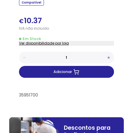
Compatível
10.37
€
IVA
não
incluído
Em Stock
Ver disponibilidade por loja
Adicionar
35951700
Descontos para