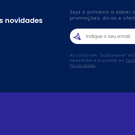
Seja o primeiro a saber
promoções, dicas e ofert
as novidades
Ao clicar em “Subscrever” es
newsletter e a aceitar os
Ter
Privacidade
.