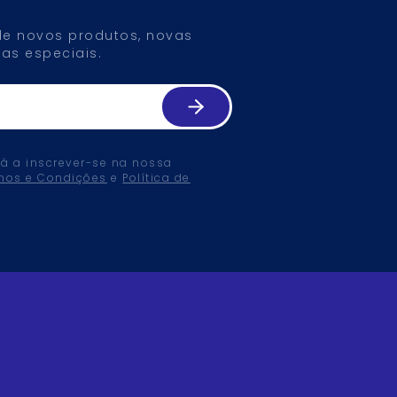
 de novos produtos, novas
as especiais.
tá a inscrever-se na nossa
mos e Condições
e
Política de