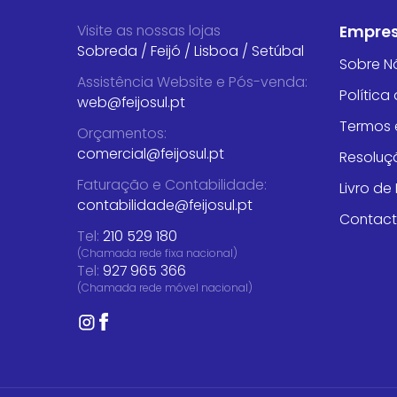
Visite as nossas lojas
Empre
Sobreda
/
Feijó
/
Lisboa
/
Setúbal
Sobre N
Assistência Website e Pós-venda
:
Política
web@feijosul.pt
Termos 
Orçamentos
:
comercial@feijosul.pt
Resoluçã
Faturação e Contabilidade
:
Livro d
contabilidade@feijosul.pt
Contac
Tel:
210 529 180
(Chamada rede fixa nacional)
Tel:
927 965 366
(Chamada rede móvel nacional)