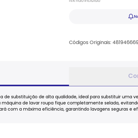
IVA
não
incluído
No
Códigos Originais: 48194666
Co
ça de substituição de alta qualidade, ideal para substituir uma
da máquina de lavar roupa fique completamente selada, evitan
onará com a máxima eficiência, garantindo lavagens seguras e ef