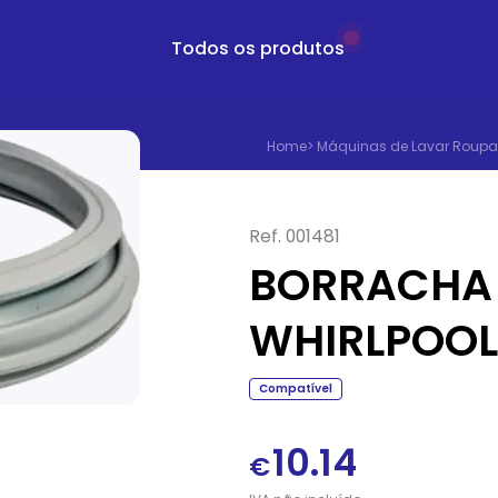
Todos os produtos
Home
>
Máquinas de Lavar Roupa
Ref.
001481
BORRACHA 
WHIRLPOOL
Compatível
10.14
€