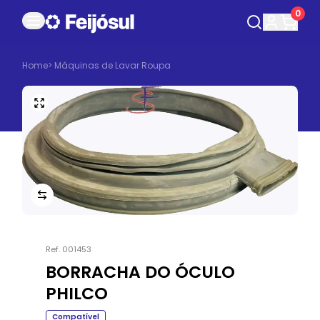
0
Home
>
Máquinas de Lavar Roupa
Ref.
001453
BORRACHA DO ÓCULO
PHILCO
Compatível