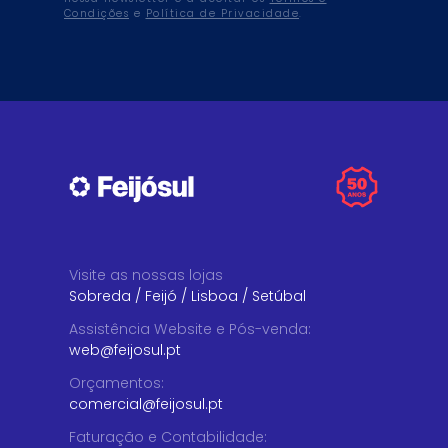
Condições
e
Política de Privacidade
.
Visite as nossas lojas
Sobreda
/
Feijó
/
Lisboa
/
Setúbal
Assistência Website e Pós-venda
:
web@feijosul.pt
Orçamentos
:
comercial@feijosul.pt
Faturação e Contabilidade
: