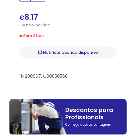
8.17
€
IVA
não
incluído
Sem Stock
Notificar
quando disponível
114200667, C00050566
Descontos para
Profissionais
Conheça
aqui
as vantagens