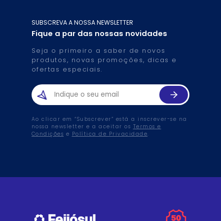
SUBSCREVA A NOSSA NEWSLETTER
Fique a par das nossas novidades
Seja o primeiro a saber de novos
produtos, novas promoções, dicas e
ofertas especiais.
Ao clicar em “Subscrever” está a inscrever-se na
nossa newsletter e a aceitar os
Termos e
Condições
e
Política de Privacidade
.