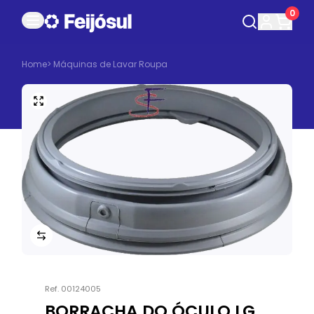
0
Home
>
Máquinas de Lavar Roupa
Ref.
00124005
BORRACHA DO ÓCULO LG