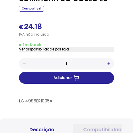
Compatível
24.18
€
IVA
não
incluído
Em Stock
Ver disponibilidade por loja
Adicionar
LG 4986ER1005A
Descrição
Compatibilidade