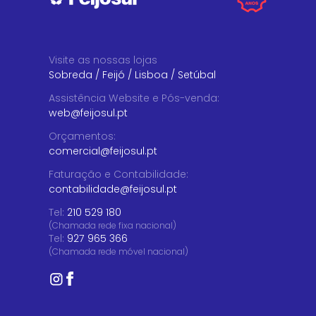
Visite as nossas lojas
Sobreda
/
Feijó
/
Lisboa
/
Setúbal
Assistência Website e Pós-venda
:
web@feijosul.pt
Orçamentos
:
comercial@feijosul.pt
Faturação e Contabilidade
:
contabilidade@feijosul.pt
Tel:
210 529 180
(Chamada rede fixa nacional)
Tel:
927 965 366
(Chamada rede móvel nacional)