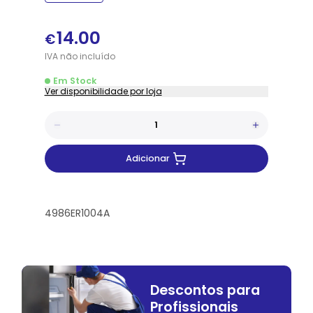
14.00
€
IVA
não
incluído
Em Stock
Ver disponibilidade por loja
Adicionar
4986ER1004A
Descontos para
Profissionais