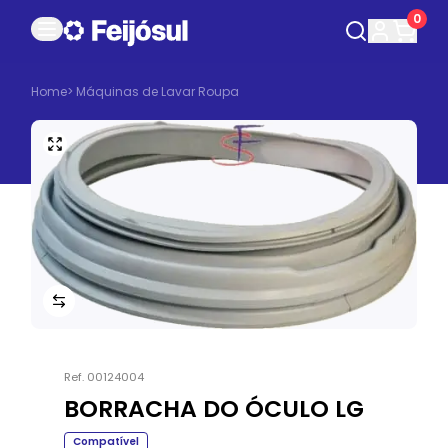
0
Home
>
Máquinas de Lavar Roupa
Ref.
00124004
BORRACHA DO ÓCULO LG
Compatível