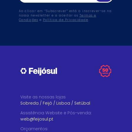
Ao clicar em “Subscrever” está a inscrever-se na
nossa newsletter e a aceitar os
Termos e
Condições
e
Política de Privacidade
.
Visite as nossas lojas
Sobreda
/
Feijó
/
Lisboa
/
Setúbal
Assistência Website e Pós-venda
:
web@feijosul.pt
Orçamentos
: