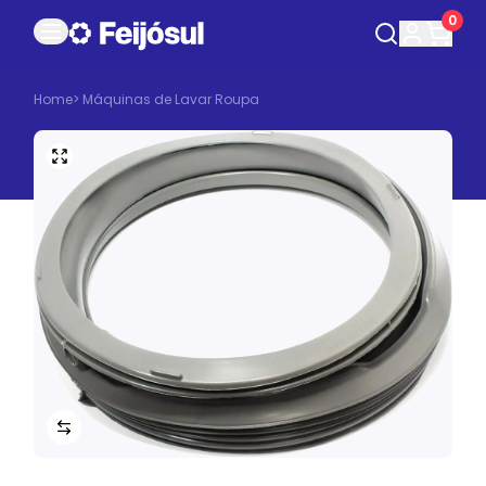
0
Home
>
Máquinas de Lavar Roupa