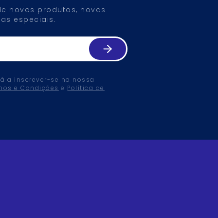
 de novos produtos, novas
as especiais.
tá a inscrever-se na nossa
mos e Condições
e
Política de