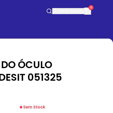
0
Iniciar
Sessão
 DO ÓCULO
DESIT 051325
Sem Stock