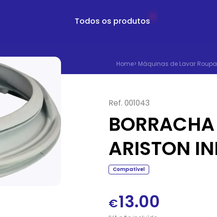
Todos os produtos
Home
>
Máquinas de Lavar Roupa
Ref.
001043
BORRACHA
ARISTON IN
Compatível
13.00
€