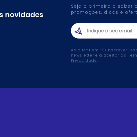
Seja o primeiro a saber
promoções, dicas e ofert
as novidades
Ao clicar em “Subscrever” es
newsletter e a aceitar os
Ter
Privacidade
.