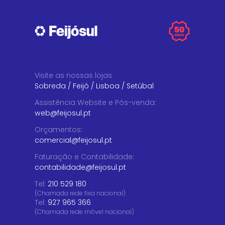
Visite as nossas lojas
Sobreda
/
Feijó
/
Lisboa
/
Setúbal
Assistência Website e Pós-venda
:
web@feijosul.pt
Orçamentos
:
comercial@feijosul.pt
Faturação e Contabilidade
:
contabilidade@feijosul.pt
Tel:
210 529 180
(Chamada rede fixa nacional)
Tel:
927 965 366
(Chamada rede móvel nacional)