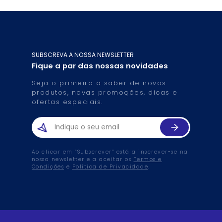
SUBSCREVA A NOSSA NEWSLETTER
Fique a par das nossas novidades
Seja o primeiro a saber de novos
produtos, novas promoções, dicas e
ofertas especiais.
Ao clicar em “Subscrever” está a inscrever-se na
nossa newsletter e a aceitar os
Termos e
Condições
e
Política de Privacidade
.