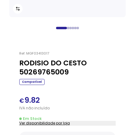
Ref.
MGF03413017
RODISIO DO CESTO
50269765009
Compatível
9.82
€
IVA
não
incluído
Em Stock
Ver disponibilidade por loja