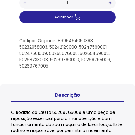
Adicionar
Códigos Originais: 8996464050393,
50232058003, 50242129000, 50247560001,
50247561009, 50265076005, 50265469002,
50268733008, 50269760000, 50269765009,
50269767005
Descrição
O Rodízio do Cesto 50269765009 é uma peça de
reposição essencial para a manutenção e bom
funcionamento da sua máquina de lavar louça. Este
rodízio é responsável por permitir o movimento