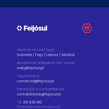
Visite as nossas lojas
Sobreda
/
Feijó
/
Lisboa
/
Setúbal
Assistência Website e Pós-venda
:
web@feijosul.pt
Orçamentos
:
comercial@feijosul.pt
Faturação e Contabilidade
:
contabilidade@feijosul.pt
Tel:
210 529 180
(Chamada rede fixa nacional)