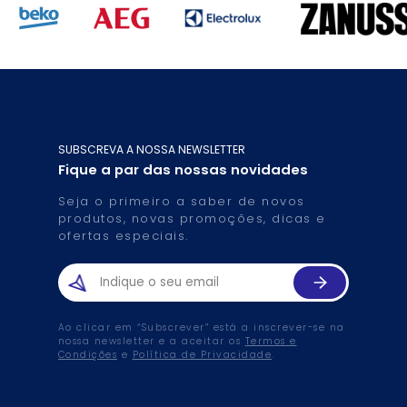
SUBSCREVA A NOSSA NEWSLETTER
Fique a par das nossas novidades
Seja o primeiro a saber de novos
produtos, novas promoções, dicas e
ofertas especiais.
Ao clicar em “Subscrever” está a inscrever-se na
nossa newsletter e a aceitar os
Termos e
Condições
e
Política de Privacidade
.