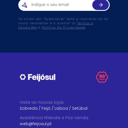
Ao clicar em “Subscrever” está a inscrever-se na
nossa newsletter e a aceitar os
Termos e
Condições
e
Política de Privacidade
.
Visite as nossas lojas
Sobreda
/
Feijó
/
Lisboa
/
Setúbal
Assistência Website e Pós-venda
:
web@feijosul.pt