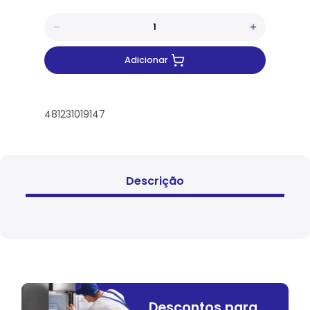
Adicionar
481231019147
Descrição
Descontos para