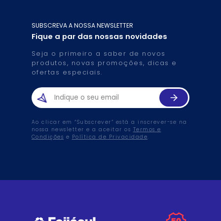
SUBSCREVA A NOSSA NEWSLETTER
Fique a par das nossas novidades
Seja o primeiro a saber de novos
produtos, novas promoções, dicas e
ofertas especiais.
Ao clicar em “Subscrever” está a inscrever-se na
nossa newsletter e a aceitar os
Termos e
Condições
e
Política de Privacidade
.