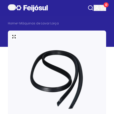
0
Home
>
Máquinas de Lavar Loiça