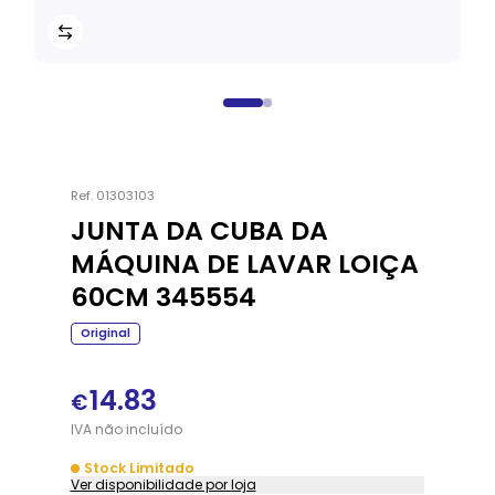
Ref.
01303103
JUNTA DA CUBA DA
MÁQUINA DE LAVAR LOIÇA
60CM 345554
Original
14.83
€
IVA
não
incluído
Stock Limitado
Ver disponibilidade por loja