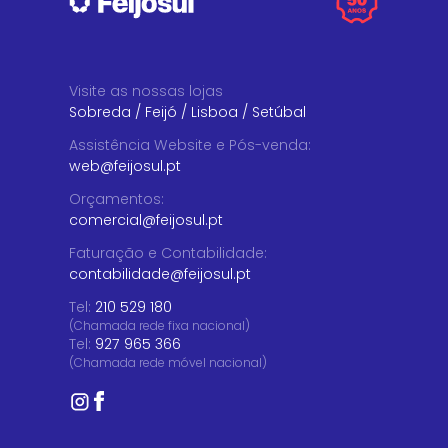
Visite as nossas lojas
Sobreda
/
Feijó
/
Lisboa
/
Setúbal
Assistência Website e Pós-venda
:
web@feijosul.pt
Orçamentos
:
comercial@feijosul.pt
Faturação e Contabilidade
:
contabilidade@feijosul.pt
Tel:
210 529 180
(Chamada rede fixa nacional)
Tel:
927 965 366
(Chamada rede móvel nacional)