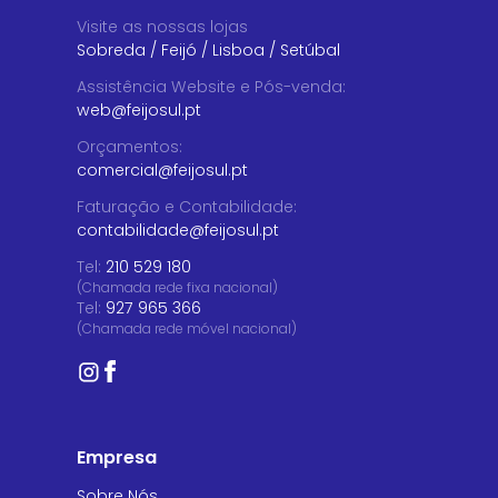
Visite as nossas lojas
Sobreda
/
Feijó
/
Lisboa
/
Setúbal
Assistência Website e Pós-venda
:
web@feijosul.pt
Orçamentos
:
comercial@feijosul.pt
Faturação e Contabilidade
:
contabilidade@feijosul.pt
Tel:
210 529 180
(Chamada rede fixa nacional)
Tel:
927 965 366
(Chamada rede móvel nacional)
Empresa
Sobre Nós