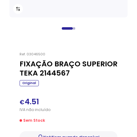
Ref.
03046500
FIXAÇÃO BRAÇO SUPERIOR
TEKA 2144567
Original
4.51
€
IVA
não
incluído
Sem Stock