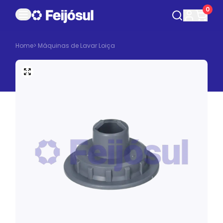
0
Home
>
Máquinas de Lavar Loiça