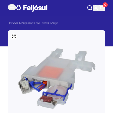
0
Home
>
Máquinas de Lavar Loiça