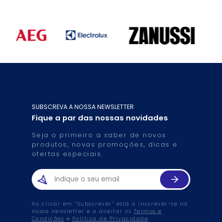
SUBSCREVA A NOSSA NEWSLETTER
Fique a par das nossas novidades
Seja o primeiro a saber de novos
produtos, novas promoções, dicas e
ofertas especiais.
Ao clicar em “Subscrever” está a inscrever-se na
nossa newsletter e a aceitar os
Termos e
Condições
e
Política de Privacidade
.