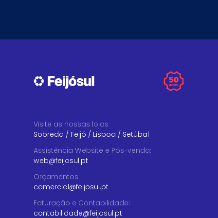
Visite as nossas lojas
Sobreda
/
Feijó
/
Lisboa
/
Setúbal
Assistência Website e Pós-venda
:
web@feijosul.pt
Orçamentos
:
comercial@feijosul.pt
Faturação e Contabilidade
:
contabilidade@feijosul.pt