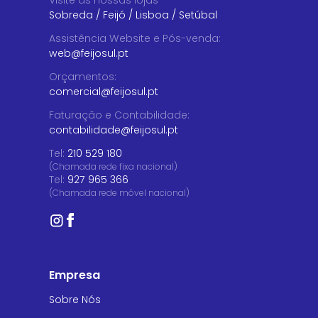
Visite as nossas lojas
Sobreda
/
Feijó
/
Lisboa
/
Setúbal
Assistência Website e Pós-venda
:
web@feijosul.pt
Orçamentos
:
comercial@feijosul.pt
Faturação e Contabilidade
:
contabilidade@feijosul.pt
Tel:
210 529 180
(Chamada rede fixa nacional)
Tel:
927 965 366
(Chamada rede móvel nacional)
Empresa
Sobre Nós