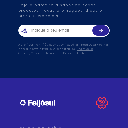
Seja o primeiro a saber de novos
produtos, novas promoções, dicas e
ofertas especiais.
Ao clicar em “Subscrever” está a inscrever-se na
nossa newsletter e a aceitar os
Termos e
Condições
e
Política de Privacidade
.