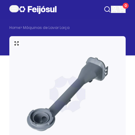
0
Home
>
Máquinas de Lavar Loiça