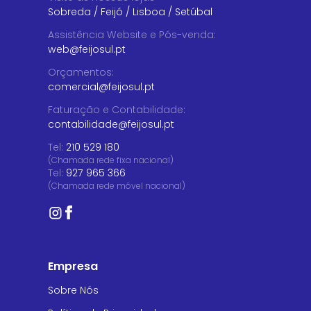
Sobreda
/
Feijó
/
Lisboa
/
Setúbal
Assistência Website e Pós-venda
:
web@feijosul.pt
Orçamentos
:
comercial@feijosul.pt
Faturação e Contabilidade
:
contabilidade@feijosul.pt
Tel:
210 529 180
(Chamada rede fixa nacional)
Tel:
927 965 366
(Chamada rede móvel nacional)
Empresa
Sobre Nós