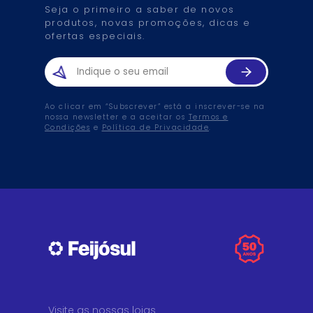
Seja o primeiro a saber de novos
produtos, novas promoções, dicas e
ofertas especiais.
Ao clicar em “Subscrever” está a inscrever-se na
nossa newsletter e a aceitar os
Termos e
Condições
e
Política de Privacidade
.
Visite as nossas lojas