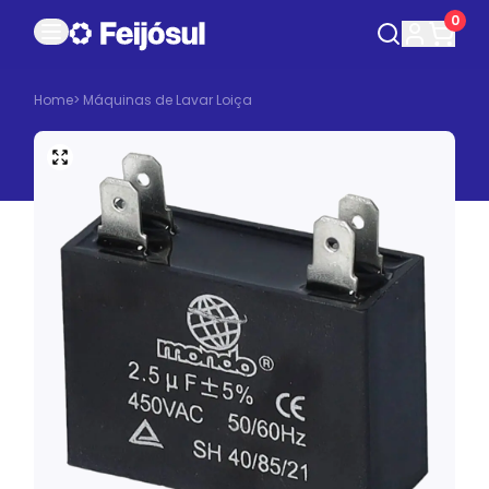
0
Home
>
Máquinas de Lavar Loiça