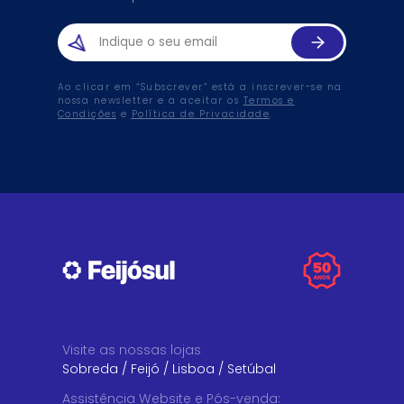
Ao clicar em “Subscrever” está a inscrever-se na
nossa newsletter e a aceitar os
Termos e
Condições
e
Política de Privacidade
.
Visite as nossas lojas
Sobreda
/
Feijó
/
Lisboa
/
Setúbal
Assistência Website e Pós-venda
: