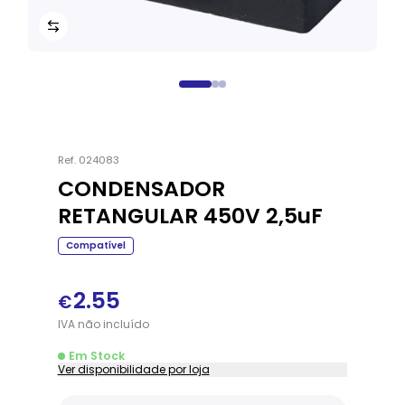
Ref.
024083
CONDENSADOR
RETANGULAR 450V 2,5uF
Compatível
2.55
€
IVA
não
incluído
Em Stock
Ver disponibilidade por loja