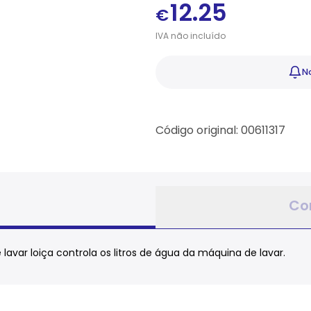
12.25
€
IVA
não
incluído
No
Código original: 00611317
Co
lavar loiça controla os litros de água da máquina de lavar.