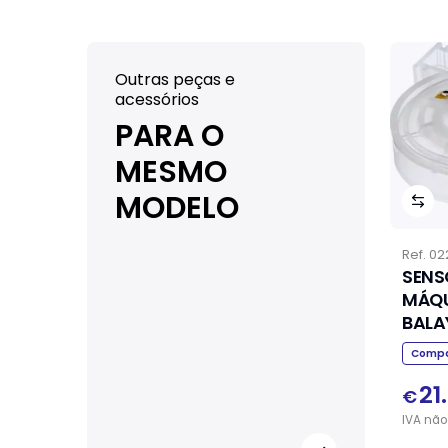
Outras peças e
acessórios
PARA O
MESMO
MODELO
Ref.
02
SENS
MÁQU
BALA
Compa
21
€
IVA
não