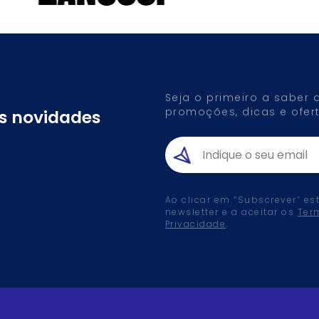
Seja o primeiro a saber
promoções, dicas e ofert
as novidades
Ao clicar em “Subscrever” es
newsletter e a aceitar os
Ter
Privacidade
.