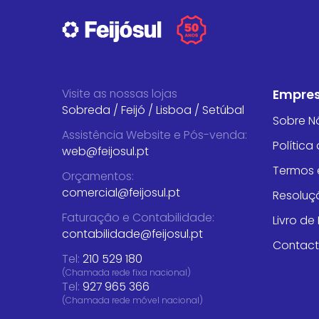
Visite as nossas lojas
Empre
Sobreda
/
Feijó
/
Lisboa
/
Setúbal
Sobre N
Assistência Website e Pós-venda
:
Política
web@feijosul.pt
Termos 
Orçamentos
:
comercial@feijosul.pt
Resoluçã
Faturação e Contabilidade
:
Livro d
contabilidade@feijosul.pt
Contac
Tel:
210 529 180
(Chamada rede fixa nacional)
Tel:
927 965 366
(Chamada rede móvel nacional)