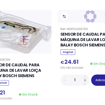
Ref.
MGF02209700
SENSOR DE CAUDAL P
MÁQUINA DE LAVAR L
BALAY BOSCH SIEMEN
Original
209700
24.61
€
Em St
OR DE CAUDAL PARA
IVA
não
incluído
INA DE LAVAR LOIÇA
Y BOSCH SIEMENS
Adici
tível
.21
Em Stock
incluído