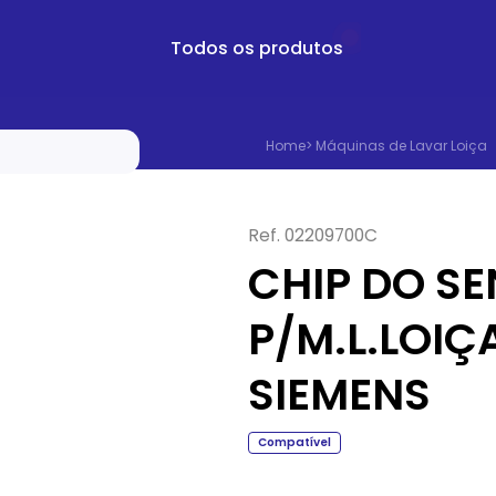
Todos os produtos
Home
>
Máquinas de Lavar Loiça
Ref.
02209700C
CHIP DO S
P/M.L.LOIÇ
SIEMENS
Compatível