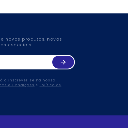
 de novos produtos, novas
as especiais.
tá a inscrever-se na nossa
mos e Condições
e
Política de