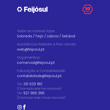
Visite as nossas lojas
Sobreda
/
Feijó
/
Lisboa
/
Setúbal
Assistência Website e Pós-venda
:
web@feijosul.pt
Orçamentos
:
comercial@feijosul.pt
Faturação e Contabilidade
:
contabilidade@feijosul.pt
Tel:
210 529 180
(Chamada rede fixa nacional)
Tel:
927 965 366
(Chamada rede móvel nacional)