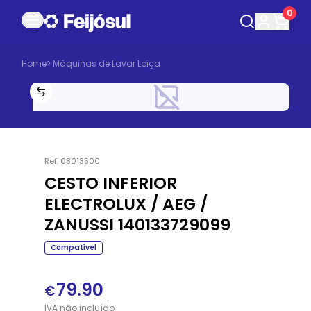
0
Home
>
Máquinas de Lavar Loiça
Ref.
03013500
CESTO INFERIOR
ELECTROLUX / AEG /
ZANUSSI 140133729099
Compatível
79.90
€
IVA
não
incluído