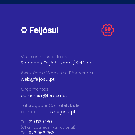
Visite as nossas lojas
Sobreda
/
Feijó
/
Lisboa
/
Setúbal
Assistência Website e Pós-venda
:
web@feijosul.pt
Orçamentos
:
comercial@feijosul.pt
Faturação e Contabilidade
:
contabilidade@feijosul.pt
Tel:
210 529 180
(Chamada rede fixa nacional)
Tel:
927 965 366