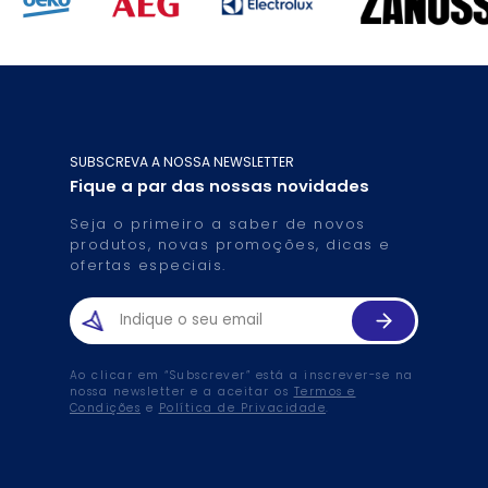
SUBSCREVA A NOSSA NEWSLETTER
Fique a par das nossas novidades
Seja o primeiro a saber de novos
produtos, novas promoções, dicas e
ofertas especiais.
Ao clicar em “Subscrever” está a inscrever-se na
nossa newsletter e a aceitar os
Termos e
Condições
e
Política de Privacidade
.