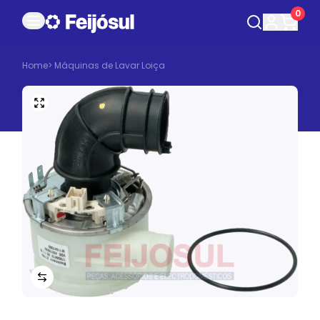
0
Home
>
Máquinas de Lavar Loiça