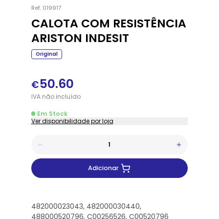
Ref.
019917
CALOTA COM RESISTÊNCIA
ARISTON INDESIT
Original
50.60
€
IVA
não
incluído
Em Stock
Ver disponibilidade por loja
Adicionar
482000023043, 482000030440,
488000520796, C00256526, C00520796