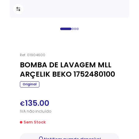
Ref.
01904600
BOMBA DE LAVAGEM MLL
ARÇELIK BEKO 1752480100
Original
135.00
€
IVA
não
incluído
Sem Stock