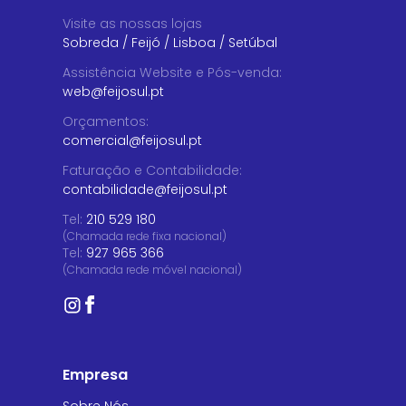
Visite as nossas lojas
Sobreda
/
Feijó
/
Lisboa
/
Setúbal
Assistência Website e Pós-venda
:
web@feijosul.pt
Orçamentos
:
comercial@feijosul.pt
Faturação e Contabilidade
:
contabilidade@feijosul.pt
Tel:
210 529 180
(Chamada rede fixa nacional)
Tel:
927 965 366
(Chamada rede móvel nacional)
Empresa