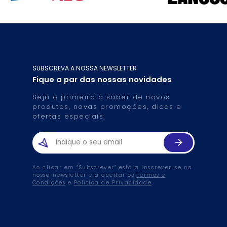
SUBSCREVA A NOSSA NEWSLETTER
Fique a par das nossas novidades
Seja o primeiro a saber de novos
produtos, novas promoções, dicas e
ofertas especiais.
Ao clicar em “Subscrever” está a inscrever-se na
nossa newsletter e a aceitar os
Termos e
Condições
e
Política de Privacidade
.