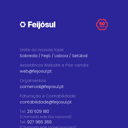
Visite as nossas lojas
Sobreda
/
Feijó
/
Lisboa
/
Setúbal
Assistência Website e Pós-venda
:
web@feijosul.pt
Orçamentos
:
comercial@feijosul.pt
Faturação e Contabilidade
:
contabilidade@feijosul.pt
Tel:
210 529 180
(Chamada rede fixa nacional)
Tel:
927 965 366
(Chamada rede móvel nacional)