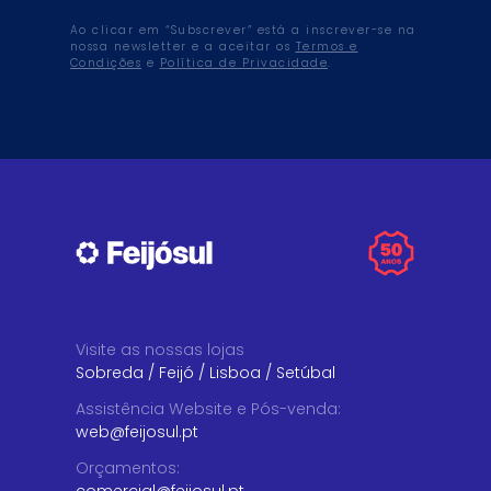
Ao clicar em “Subscrever” está a inscrever-se na
nossa newsletter e a aceitar os
Termos e
Condições
e
Política de Privacidade
.
Visite as nossas lojas
Sobreda
/
Feijó
/
Lisboa
/
Setúbal
Assistência Website e Pós-venda
:
web@feijosul.pt
Orçamentos
: