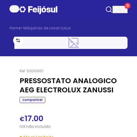
0
Home
>
Máquinas de Lavar Loiça
Ref.
02001001
PRESSOSTATO ANALOGICO
AEG ELECTROLUX ZANUSSI
Compatível
17.00
€
IVA
não
incluído