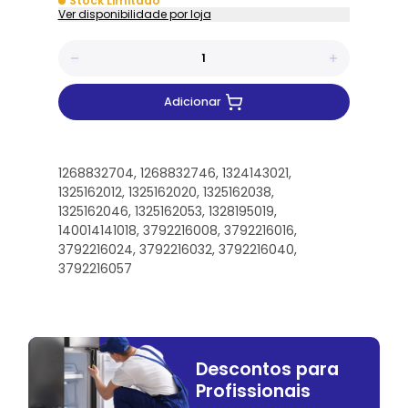
Stock Limitado
Ver disponibilidade por loja
Adicionar
1268832704, 1268832746, 1324143021,
1325162012, 1325162020, 1325162038,
1325162046, 1325162053, 1328195019,
140014141018, 3792216008, 3792216016,
3792216024, 3792216032, 3792216040,
3792216057
Descontos para
Profissionais