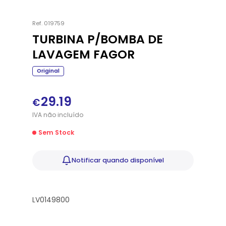
Ref.
019759
TURBINA P/BOMBA DE
LAVAGEM FAGOR
Original
29.19
€
IVA
não
incluído
Sem Stock
Notificar
quando disponível
LV0149800