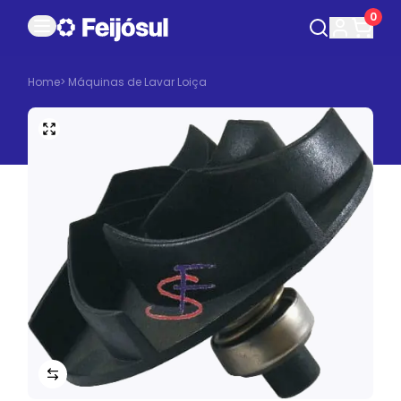
0
Home
>
Máquinas de Lavar Loiça