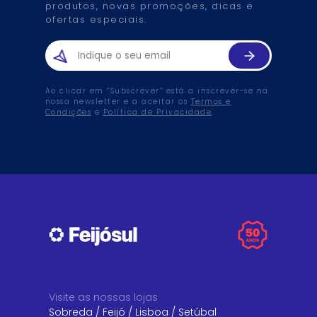
produtos, novas promoções, dicas e
ofertas especiais.
Ao clicar em “Subscrever” está a inscrever-se na
nossa newsletter e a aceitar os
Termos e
Condições
e
Política de Privacidade
.
Visite as nossas lojas
Sobreda
/
Feijó
/
Lisboa
/
Setúbal