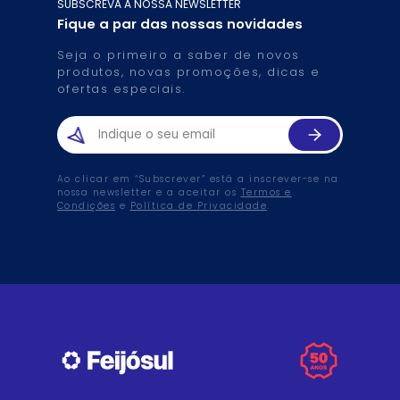
SUBSCREVA A NOSSA NEWSLETTER
Fique a par das nossas novidades
Seja o primeiro a saber de novos
produtos, novas promoções, dicas e
ofertas especiais.
Ao clicar em “Subscrever” está a inscrever-se na
nossa newsletter e a aceitar os
Termos e
Condições
e
Política de Privacidade
.