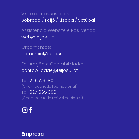
Visite as nossas lojas
Sobreda
/
Feijó
/
Lisboa
/
Setúbal
Assistência Website e Pós-venda
:
web@feijosul.pt
Orçamentos
:
comercial@feijosul.pt
Faturação e Contabilidade
:
contabilidade@feijosul.pt
Tel:
210 529 180
(Chamada rede fixa nacional)
Tel:
927 965 366
(Chamada rede móvel nacional)
Empresa