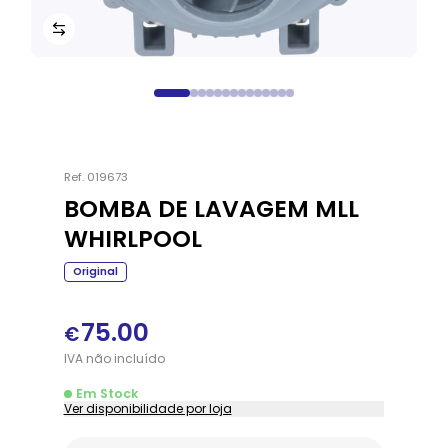
Ref.
019673
BOMBA DE LAVAGEM MLL
WHIRLPOOL
Original
75.00
€
IVA
não
incluído
Em Stock
Ver disponibilidade por loja