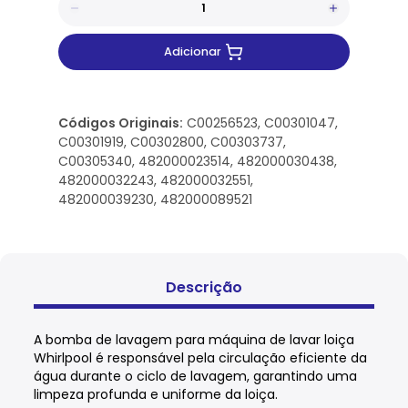
Adicionar
Códigos Originais:
C00256523, C00301047,
C00301919, C00302800, C00303737,
C00305340, 482000023514, 482000030438,
482000032243, 482000032551,
482000039230, 482000089521
Descrição
A bomba de lavagem para máquina de lavar loiça
Whirlpool é responsável pela circulação eficiente da
água durante o ciclo de lavagem, garantindo uma
limpeza profunda e uniforme da loiça.