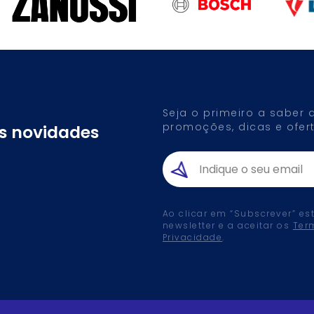
Seja o primeiro a saber
promoções, dicas e ofert
as novidades
Ao clicar em “Subscrever” es
newsletter e a aceitar os
Ter
Privacidade
.