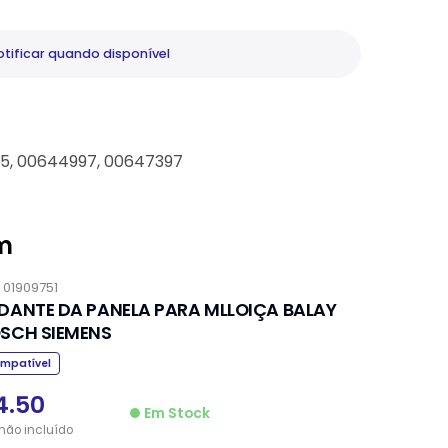
tificar
quando disponível
, 00644997, 00647397
m
.
01909751
DANTE DA PANELA PARA MLLOIÇA BALAY
SCH SIEMENS
mpatível
4.50
Em Stock
não
incluído