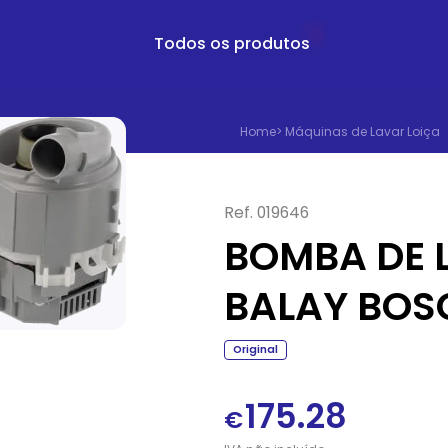
Todos os produtos
Home
>
Máquinas de Lavar Loiça
Ref.
019646
BOMBA DE 
BALAY BOS
Original
175.28
€