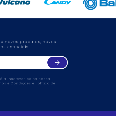
 de novos produtos, novas
as especiais.
tá a inscrever-se na nossa
mos e Condições
e
Política de