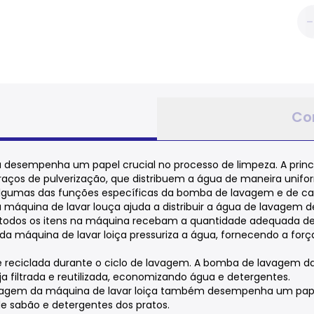
Co
a desempenha um papel crucial no processo de limpeza. A pri
aços de pulverização, que distribuem a água de maneira uniforme
algumas das funções específicas da bomba de lavagem e de calo
áquina de lavar louça ajuda a distribuir a água de lavagem d
que todos os itens na máquina recebam a quantidade adequada d
 máquina de lavar loiça pressuriza a água, fornecendo a forç
reciclada durante o ciclo de lavagem. A bomba de lavagem da m
a filtrada e reutilizada, economizando água e detergentes.
avagem da máquina de lavar loiça também desempenha um pap
de sabão e detergentes dos pratos.