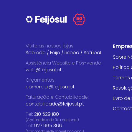
Visite as nossas lojas
Empre
Sobreda
/
Feijó
/
Lisboa
/
Setúbal
Sobre N
Assistência Website e Pós-venda
:
Política
web@feijosul.pt
Termos 
Orçamentos
:
comercial@feijosul.pt
Resoluçã
Faturação e Contabilidade
:
Livro d
contabilidade@feijosul.pt
Contac
Tel:
210 529 180
(Chamada rede fixa nacional)
Tel:
927 965 366
(Chamada rede móvel nacional)