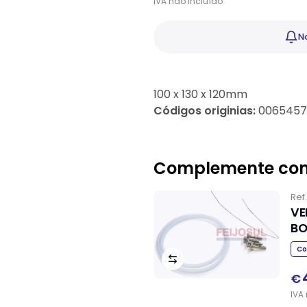
IVA
não
incluído
No
100 x 130 x 120mm
Códigos originias:
00654575
Complemente co
Ref
VE
BO
Co
€
IVA