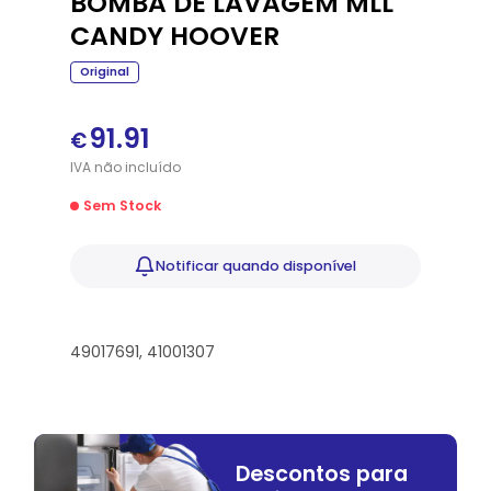
BOMBA DE LAVAGEM MLL
CANDY HOOVER
Original
91.91
€
IVA
não
incluído
Sem Stock
Notificar
quando disponível
49017691, 41001307
Descontos para