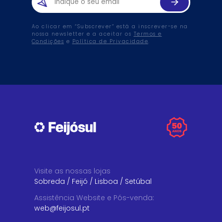
Ao clicar em “Subscrever” está a inscrever-se na
nossa newsletter e a aceitar os
Termos e
Condições
e
Política de Privacidade
.
Visite as nossas lojas
Sobreda
/
Feijó
/
Lisboa
/
Setúbal
Assistência Website e Pós-venda
:
web@feijosul.pt