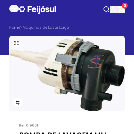
0
Home
>
Máquinas de Lavar Loiça
Ref.
019601