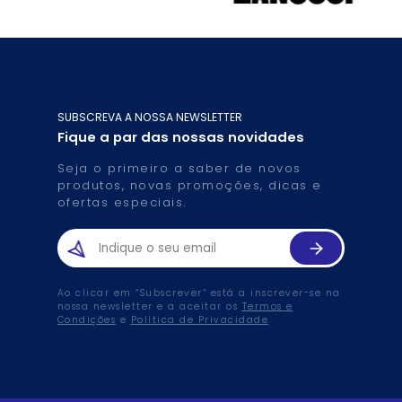
SUBSCREVA A NOSSA NEWSLETTER
Fique a par das nossas novidades
Seja o primeiro a saber de novos
produtos, novas promoções, dicas e
ofertas especiais.
Ao clicar em “Subscrever” está a inscrever-se na
nossa newsletter e a aceitar os
Termos e
Condições
e
Política de Privacidade
.