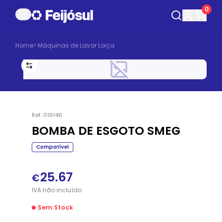
0
Home
>
Máquinas de Lavar Loiça
Ref.
019146
BOMBA DE ESGOTO SMEG
Compatível
25.67
€
IVA
não
incluído
Sem Stock