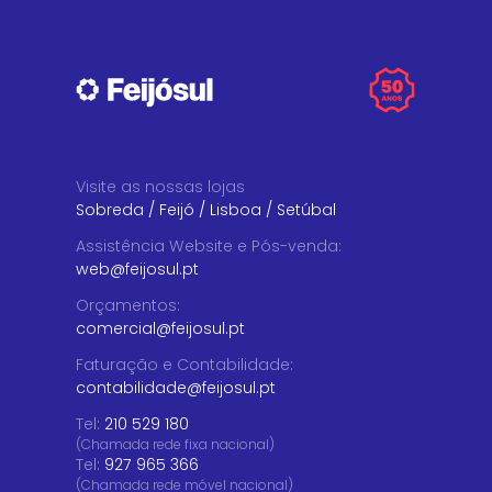
Visite as nossas lojas
Sobreda
/
Feijó
/
Lisboa
/
Setúbal
Assistência Website e Pós-venda
:
web@feijosul.pt
Orçamentos
:
comercial@feijosul.pt
Faturação e Contabilidade
:
contabilidade@feijosul.pt
Tel:
210 529 180
(Chamada rede fixa nacional)
Tel:
927 965 366
(Chamada rede móvel nacional)