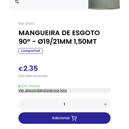
Ref.
010111
MANGUEIRA DE ESGOTO
90° - Ø19/21MM 1,50MT
Compatível
2.35
€
IVA
não
incluído
Em Stock
Ver disponibilidade por loja
Adicionar