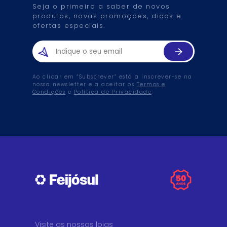
Seja o primeiro a saber de novos
produtos, novas promoções, dicas e
ofertas especiais.
Ao clicar em “Subscrever” está a inscrever-se na
nossa newsletter e a aceitar os
Termos e
Condições
e
Política de Privacidade
.
Visite as nossas lojas