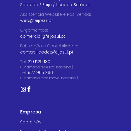
Sobreda
/
Feijó
/
Lisboa
/
Setúbal
Assistência Website e Pós-venda
:
web@feijosul.pt
Orçamentos
:
comercial@feijosul.pt
Faturação e Contabilidade
:
contabilidade@feijosul.pt
Tel:
210 529 180
(Chamada rede fixa nacional)
Tel:
927 965 366
(Chamada rede móvel nacional)
Empresa
Sobre Nós