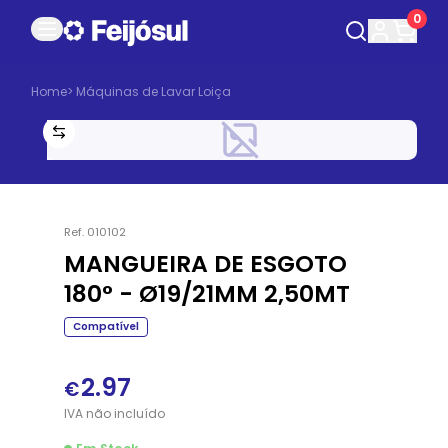
0
Home
>
Máquinas de Lavar Loiça
Ref.
010102
MANGUEIRA DE ESGOTO
180° - Ø19/21MM 2,50MT
Compatível
2.97
€
IVA
não
incluído