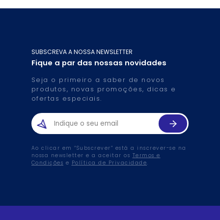
SUBSCREVA A NOSSA NEWSLETTER
Fique a par das nossas novidades
Seja o primeiro a saber de novos
produtos, novas promoções, dicas e
ofertas especiais.
Ao clicar em “Subscrever” está a inscrever-se na
nossa newsletter e a aceitar os
Termos e
Condições
e
Política de Privacidade
.