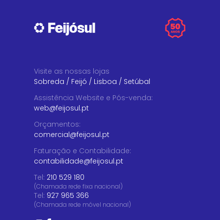
Visite as nossas lojas
Sobreda
/
Feijó
/
Lisboa
/
Setúbal
Assistência Website e Pós-venda
:
web@feijosul.pt
Orçamentos
:
comercial@feijosul.pt
Faturação e Contabilidade
:
contabilidade@feijosul.pt
Tel:
210 529 180
(Chamada rede fixa nacional)
Tel:
927 965 366
(Chamada rede móvel nacional)