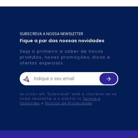
SUBSCREVA A NOSSA NEWSLETTER
Fique a par das nossas novidades
Seja o primeiro a saber de novos
produtos, novas promoções, dicas e
ofertas especiais.
Ao clicar em “Subscrever” está a inscrever-se na
nossa newsletter e a aceitar os
Termos e
Condições
e
Política de Privacidade
.