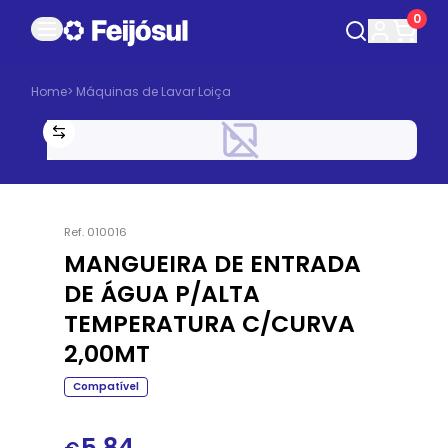
0
Home
>
Máquinas de Lavar Loiça
Ref.
010016
MANGUEIRA DE ENTRADA
DE ÁGUA P/ALTA
TEMPERATURA C/CURVA
2,00MT
Compatível
5.84