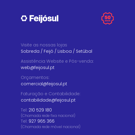
Visite as nossas lojas
Sobreda
/
Feijó
/
Lisboa
/
Setúbal
Assistência Website e Pós-venda
:
web@feijosul.pt
Orçamentos
:
comercial@feijosul.pt
Faturação e Contabilidade
:
contabilidade@feijosul.pt
Tel:
210 529 180
(Chamada rede fixa nacional)
Tel:
927 965 366
(Chamada rede móvel nacional)