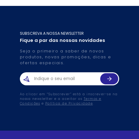
SUBSCREVA A NOSSA NEWSLETTER
Fique a par das nossas novidades
Seja o primeiro a saber de novos
produtos, novas promoções, dicas e
ofertas especiais.
Ao clicar em “Subscrever” está a inscrever-se na
nossa newsletter e a aceitar os
Termos e
Condições
e
Política de Privacidade
.