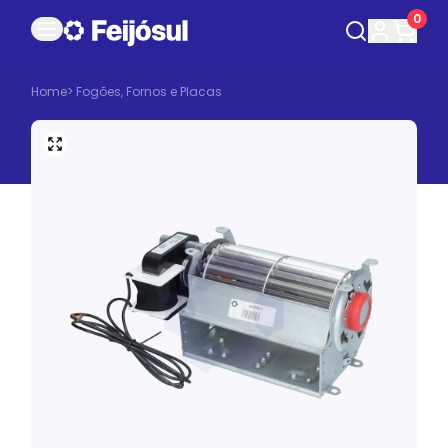
0
Home
>
Fogões, Fornos e Placas