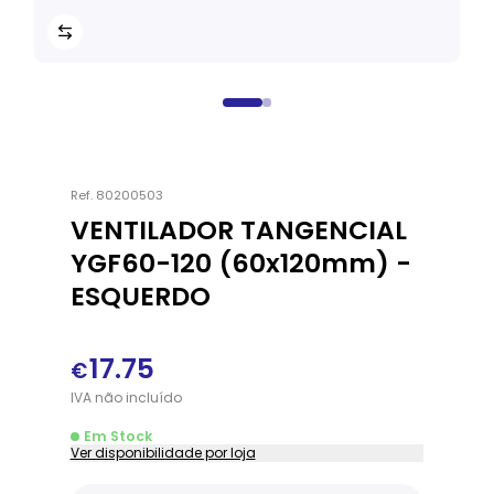
Ref.
80200503
VENTILADOR TANGENCIAL
YGF60-120 (60x120mm) -
ESQUERDO
17.75
€
IVA
não
incluído
Em Stock
Ver disponibilidade por loja