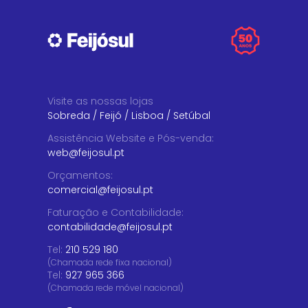
Visite as nossas lojas
Sobreda
/
Feijó
/
Lisboa
/
Setúbal
Assistência Website e Pós-venda
:
web@feijosul.pt
Orçamentos
:
comercial@feijosul.pt
Faturação e Contabilidade
:
contabilidade@feijosul.pt
Tel:
210 529 180
(Chamada rede fixa nacional)
Tel:
927 965 366
(Chamada rede móvel nacional)