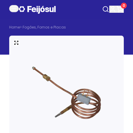
0
Home
>
Fogões, Fornos e Placas