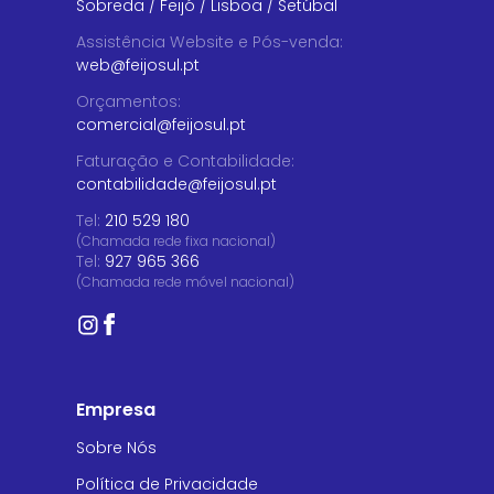
Sobreda
/
Feijó
/
Lisboa
/
Setúbal
Assistência Website e Pós-venda
:
web@feijosul.pt
Orçamentos
:
comercial@feijosul.pt
Faturação e Contabilidade
:
contabilidade@feijosul.pt
Tel:
210 529 180
(Chamada rede fixa nacional)
Tel:
927 965 366
(Chamada rede móvel nacional)
Empresa
Sobre Nós
Política de Privacidade