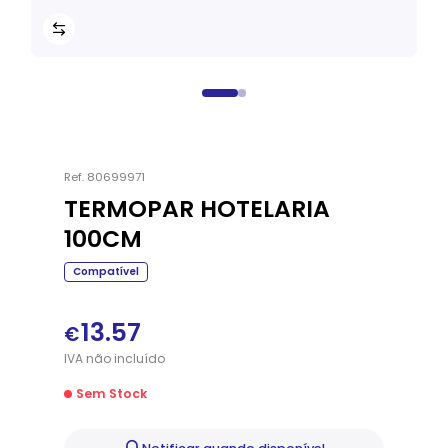
Ref.
80699971
TERMOPAR HOTELARIA
100CM
Compatível
13.57
€
IVA
não
incluído
Sem Stock