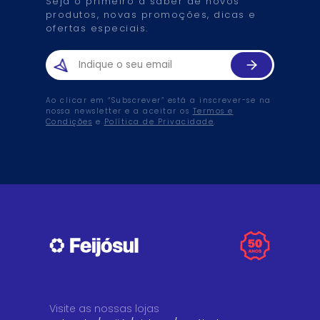
Seja o primeiro a saber de novos
produtos, novas promoções, dicas e
ofertas especiais.
Ao clicar em “Subscrever” está a inscrever-se na
nossa newsletter e a aceitar os
Termos e
Condições
e
Política de Privacidade
.
Visite as nossas lojas