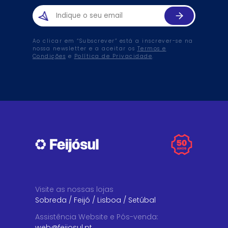
Ao clicar em “Subscrever” está a inscrever-se na
nossa newsletter e a aceitar os
Termos e
Condições
e
Política de Privacidade
.
Visite as nossas lojas
Sobreda
/
Feijó
/
Lisboa
/
Setúbal
Assistência Website e Pós-venda
:
web@feijosul.pt