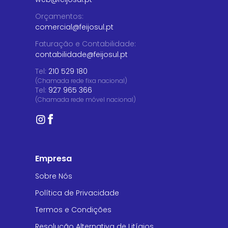
Orçamentos
:
comercial@feijosul.pt
Faturação e Contabilidade
:
contabilidade@feijosul.pt
Tel:
210 529 180
(Chamada rede fixa nacional)
Tel:
927 965 366
(Chamada rede móvel nacional)
Empresa
Sobre Nós
Política de Privacidade
Termos e Condições
Resolução Alternativa de Litígios