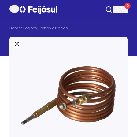
0
Home
>
Fogões, Fornos e Placas